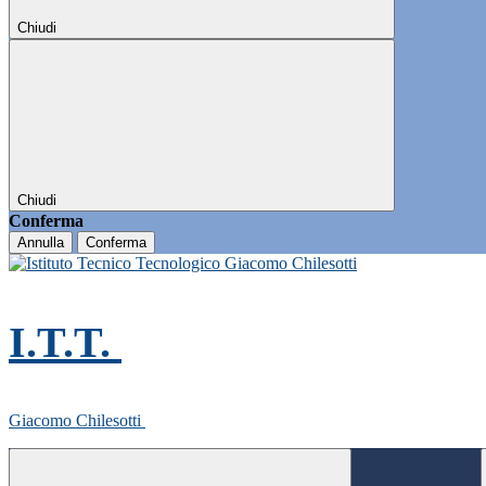
Chiudi
Chiudi
Conferma
Annulla
Conferma
I.T.T.
Giacomo Chilesotti