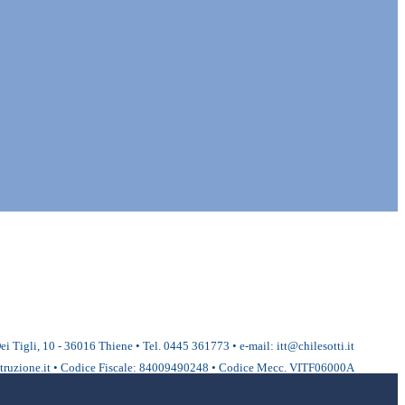
ei Tigli, 10 - 36016 Thiene • Tel. 0445 361773 • e-mail: itt@chilesotti.it
ruzione.it • Codice Fiscale: 84009490248 • Codice Mecc. VITF06000A