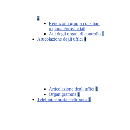
2
Rendiconti gruppi consiliari
regionali/provinciali
Atti degli organi di controllo
1
Articolazione degli uffici
4
Articolazione degli uffici
1
Organigramma
1
Telefono e posta elettronica
1