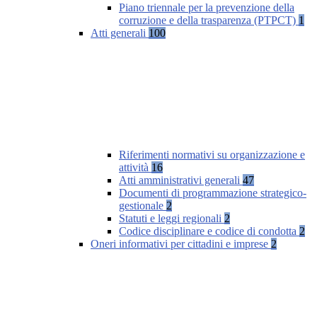
Piano triennale per la prevenzione della
corruzione e della trasparenza (PTPCT)
1
Atti generali
100
Riferimenti normativi su organizzazione e
attività
16
Atti amministrativi generali
47
Documenti di programmazione strategico-
gestionale
2
Statuti e leggi regionali
2
Codice disciplinare e codice di condotta
2
Oneri informativi per cittadini e imprese
2