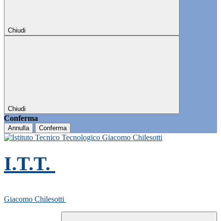
Chiudi
Chiudi
Conferma
Annulla
Conferma
I.T.T.
Giacomo Chilesotti