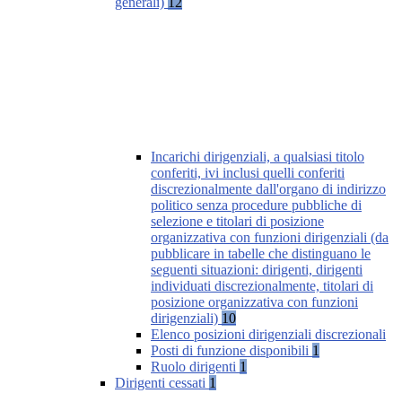
generali)
12
Incarichi dirigenziali, a qualsiasi titolo
conferiti, ivi inclusi quelli conferiti
discrezionalmente dall'organo di indirizzo
politico senza procedure pubbliche di
selezione e titolari di posizione
organizzativa con funzioni dirigenziali (da
pubblicare in tabelle che distinguano le
seguenti situazioni: dirigenti, dirigenti
individuati discrezionalmente, titolari di
posizione organizzativa con funzioni
dirigenziali)
10
Elenco posizioni dirigenziali discrezionali
Posti di funzione disponibili
1
Ruolo dirigenti
1
Dirigenti cessati
1