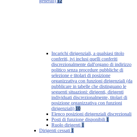
generali)
12
Incarichi dirigenziali, a qualsiasi titolo
conferiti, ivi inclusi quelli conferiti
discrezionalmente dall'organo di indirizzo
politico senza procedure pubbliche di
selezione e titolari di posizione
organizzativa con funzioni dirigenziali (da
pubblicare in tabelle che distinguano le
seguenti situazioni: dirigenti, dirigenti
individuati discrezionalmente, titolari di
posizione organizzativa con funzioni
dirigenziali)
10
Elenco posizioni dirigenziali discrezionali
Posti di funzione disponibili
1
Ruolo dirigenti
1
Dirigenti cessati
1