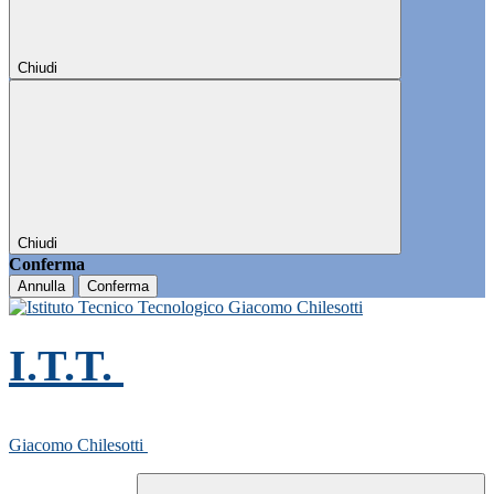
Chiudi
Chiudi
Conferma
Annulla
Conferma
I.T.T.
Giacomo Chilesotti