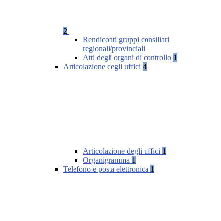
2
Rendiconti gruppi consiliari
regionali/provinciali
Atti degli organi di controllo
1
Articolazione degli uffici
4
Articolazione degli uffici
1
Organigramma
1
Telefono e posta elettronica
1