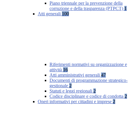
Piano triennale per la prevenzione della
corruzione e della trasparenza (PTPCT)
1
Atti generali
100
Riferimenti normativi su organizzazione e
attività
16
Atti amministrativi generali
47
Documenti di programmazione strategico-
gestionale
2
Statuti e leggi regionali
2
Codice disciplinare e codice di condotta
2
Oneri informativi per cittadini e imprese
2