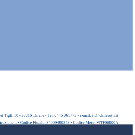
ei Tigli, 10 - 36016 Thiene • Tel. 0445 361773 • e-mail: itt@chilesotti.it
ruzione.it • Codice Fiscale: 84009490248 • Codice Mecc. VITF06000A