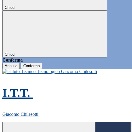
Chiudi
Chiudi
Conferma
Annulla
Conferma
I.T.T.
Giacomo Chilesotti