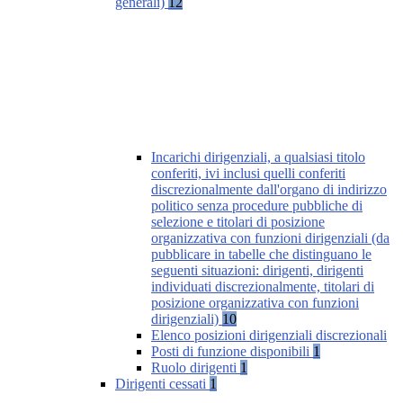
generali)
12
Incarichi dirigenziali, a qualsiasi titolo
conferiti, ivi inclusi quelli conferiti
discrezionalmente dall'organo di indirizzo
politico senza procedure pubbliche di
selezione e titolari di posizione
organizzativa con funzioni dirigenziali (da
pubblicare in tabelle che distinguano le
seguenti situazioni: dirigenti, dirigenti
individuati discrezionalmente, titolari di
posizione organizzativa con funzioni
dirigenziali)
10
Elenco posizioni dirigenziali discrezionali
Posti di funzione disponibili
1
Ruolo dirigenti
1
Dirigenti cessati
1