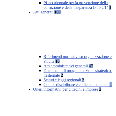
Piano triennale per la prevenzione della
corruzione e della trasparenza (PTPCT)
1
Atti generali
100
Riferimenti normativi su organizzazione e
attività
16
Atti amministrativi generali
47
Documenti di programmazione strategico-
gestionale
2
Statuti e leggi regionali
2
Codice disciplinare e codice di condotta
2
Oneri informativi per cittadini e imprese
2