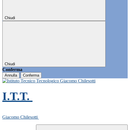
Chiudi
Chiudi
Conferma
Annulla
Conferma
I.T.T.
Giacomo Chilesotti