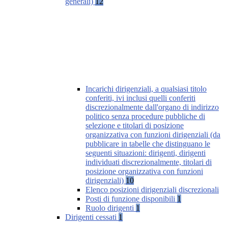
generali)
12
Incarichi dirigenziali, a qualsiasi titolo
conferiti, ivi inclusi quelli conferiti
discrezionalmente dall'organo di indirizzo
politico senza procedure pubbliche di
selezione e titolari di posizione
organizzativa con funzioni dirigenziali (da
pubblicare in tabelle che distinguano le
seguenti situazioni: dirigenti, dirigenti
individuati discrezionalmente, titolari di
posizione organizzativa con funzioni
dirigenziali)
10
Elenco posizioni dirigenziali discrezionali
Posti di funzione disponibili
1
Ruolo dirigenti
1
Dirigenti cessati
1