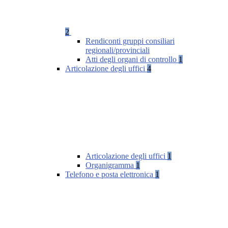
2
Rendiconti gruppi consiliari
regionali/provinciali
Atti degli organi di controllo
1
Articolazione degli uffici
4
Articolazione degli uffici
1
Organigramma
1
Telefono e posta elettronica
1