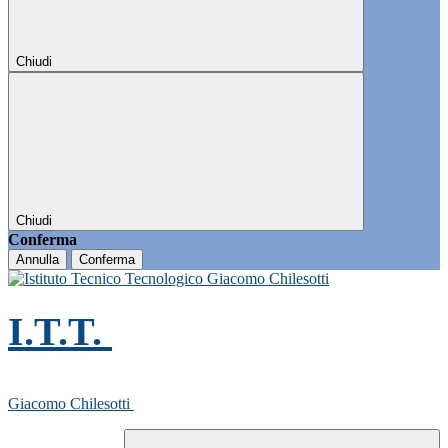
Chiudi
Chiudi
Conferma
Annulla
Conferma
I.T.T.
Giacomo Chilesotti