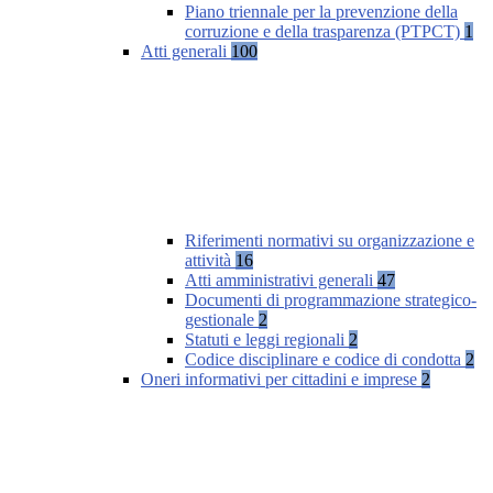
Piano triennale per la prevenzione della
corruzione e della trasparenza (PTPCT)
1
Atti generali
100
Riferimenti normativi su organizzazione e
attività
16
Atti amministrativi generali
47
Documenti di programmazione strategico-
gestionale
2
Statuti e leggi regionali
2
Codice disciplinare e codice di condotta
2
Oneri informativi per cittadini e imprese
2