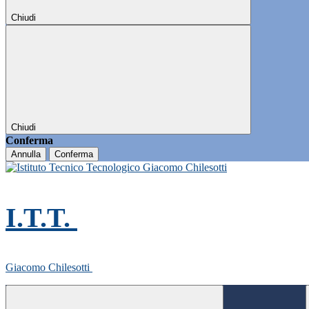
Chiudi
Chiudi
Conferma
Annulla
Conferma
I.T.T.
Giacomo Chilesotti