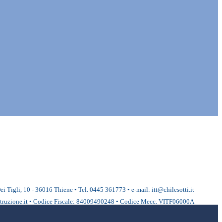
ei Tigli, 10 - 36016 Thiene • Tel. 0445 361773 • e-mail: itt@chilesotti.it
ruzione.it • Codice Fiscale: 84009490248 • Codice Mecc. VITF06000A