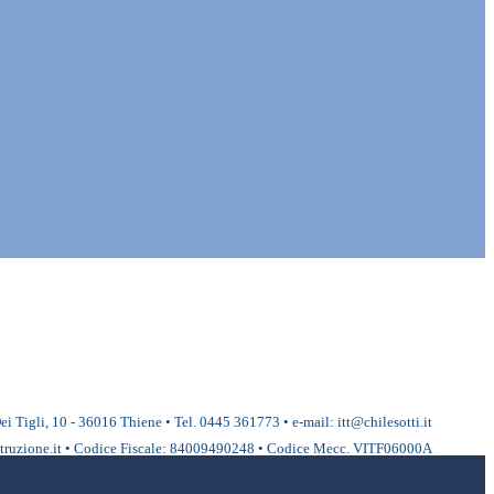
ei Tigli, 10 - 36016 Thiene • Tel. 0445 361773 • e-mail: itt@chilesotti.it
ruzione.it • Codice Fiscale: 84009490248 • Codice Mecc. VITF06000A