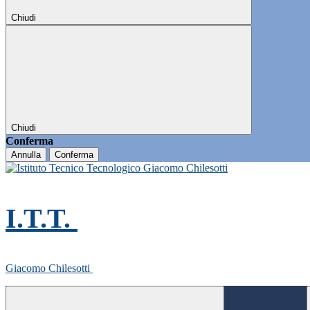
Chiudi
Chiudi
Conferma
Annulla
Conferma
I.T.T.
Giacomo Chilesotti