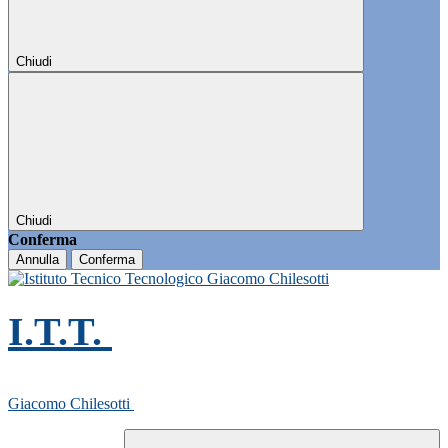
Chiudi
Chiudi
Conferma
Annulla
Conferma
I.T.T.
Giacomo Chilesotti