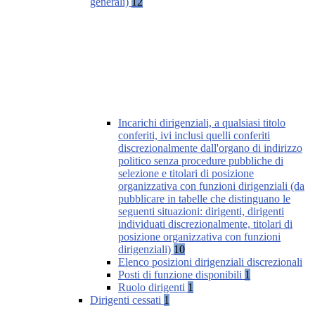
generali)
12
Incarichi dirigenziali, a qualsiasi titolo
conferiti, ivi inclusi quelli conferiti
discrezionalmente dall'organo di indirizzo
politico senza procedure pubbliche di
selezione e titolari di posizione
organizzativa con funzioni dirigenziali (da
pubblicare in tabelle che distinguano le
seguenti situazioni: dirigenti, dirigenti
individuati discrezionalmente, titolari di
posizione organizzativa con funzioni
dirigenziali)
10
Elenco posizioni dirigenziali discrezionali
Posti di funzione disponibili
1
Ruolo dirigenti
1
Dirigenti cessati
1