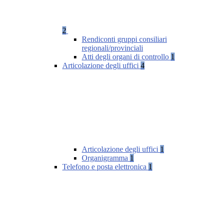
2
Rendiconti gruppi consiliari
regionali/provinciali
Atti degli organi di controllo
1
Articolazione degli uffici
4
Articolazione degli uffici
1
Organigramma
1
Telefono e posta elettronica
1