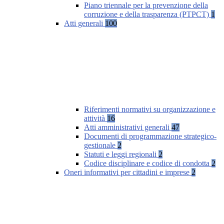
Piano triennale per la prevenzione della
corruzione e della trasparenza (PTPCT)
1
Atti generali
100
Riferimenti normativi su organizzazione e
attività
16
Atti amministrativi generali
47
Documenti di programmazione strategico-
gestionale
2
Statuti e leggi regionali
2
Codice disciplinare e codice di condotta
2
Oneri informativi per cittadini e imprese
2