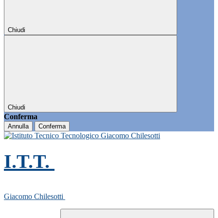
Chiudi
Chiudi
Conferma
Annulla
Conferma
I.T.T.
Giacomo Chilesotti