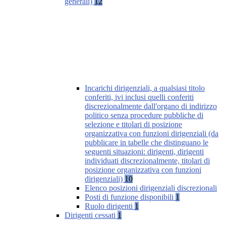
generali)
12
Incarichi dirigenziali, a qualsiasi titolo
conferiti, ivi inclusi quelli conferiti
discrezionalmente dall'organo di indirizzo
politico senza procedure pubbliche di
selezione e titolari di posizione
organizzativa con funzioni dirigenziali (da
pubblicare in tabelle che distinguano le
seguenti situazioni: dirigenti, dirigenti
individuati discrezionalmente, titolari di
posizione organizzativa con funzioni
dirigenziali)
10
Elenco posizioni dirigenziali discrezionali
Posti di funzione disponibili
1
Ruolo dirigenti
1
Dirigenti cessati
1