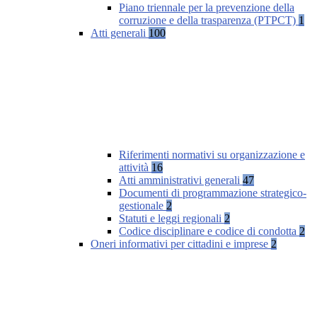
Piano triennale per la prevenzione della
corruzione e della trasparenza (PTPCT)
1
Atti generali
100
Riferimenti normativi su organizzazione e
attività
16
Atti amministrativi generali
47
Documenti di programmazione strategico-
gestionale
2
Statuti e leggi regionali
2
Codice disciplinare e codice di condotta
2
Oneri informativi per cittadini e imprese
2