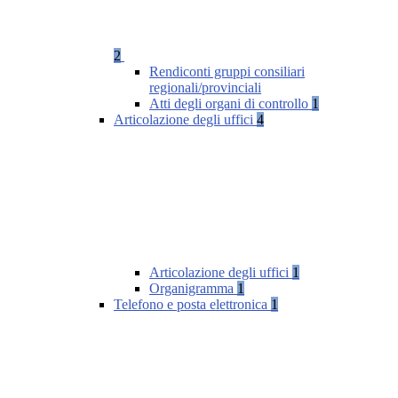
2
Rendiconti gruppi consiliari
regionali/provinciali
Atti degli organi di controllo
1
Articolazione degli uffici
4
Articolazione degli uffici
1
Organigramma
1
Telefono e posta elettronica
1