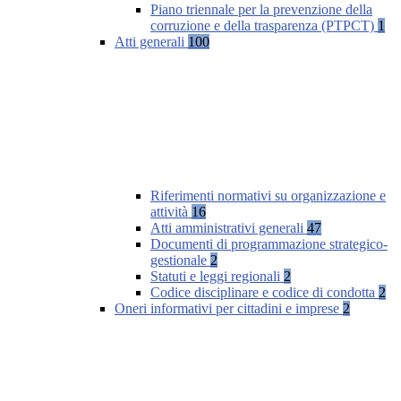
Piano triennale per la prevenzione della
corruzione e della trasparenza (PTPCT)
1
Atti generali
100
Riferimenti normativi su organizzazione e
attività
16
Atti amministrativi generali
47
Documenti di programmazione strategico-
gestionale
2
Statuti e leggi regionali
2
Codice disciplinare e codice di condotta
2
Oneri informativi per cittadini e imprese
2