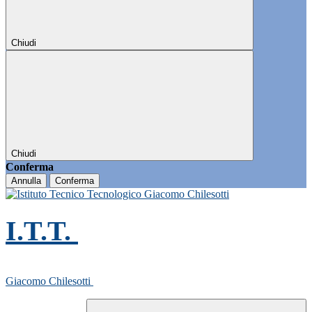
Chiudi
Chiudi
Conferma
Annulla
Conferma
I.T.T.
Giacomo Chilesotti