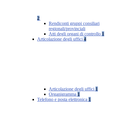
2
Rendiconti gruppi consiliari
regionali/provinciali
Atti degli organi di controllo
1
Articolazione degli uffici
4
Articolazione degli uffici
1
Organigramma
1
Telefono e posta elettronica
1