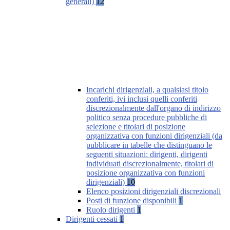
generali)
12
Incarichi dirigenziali, a qualsiasi titolo
conferiti, ivi inclusi quelli conferiti
discrezionalmente dall'organo di indirizzo
politico senza procedure pubbliche di
selezione e titolari di posizione
organizzativa con funzioni dirigenziali (da
pubblicare in tabelle che distinguano le
seguenti situazioni: dirigenti, dirigenti
individuati discrezionalmente, titolari di
posizione organizzativa con funzioni
dirigenziali)
10
Elenco posizioni dirigenziali discrezionali
Posti di funzione disponibili
1
Ruolo dirigenti
1
Dirigenti cessati
1