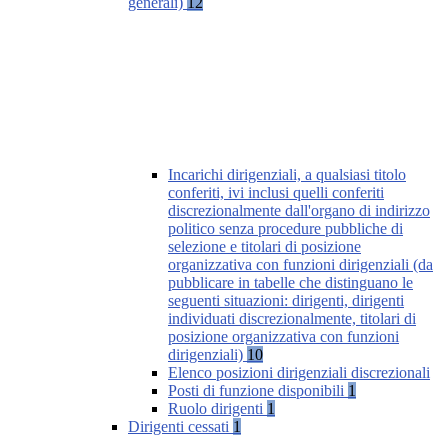
generali)
12
Incarichi dirigenziali, a qualsiasi titolo
conferiti, ivi inclusi quelli conferiti
discrezionalmente dall'organo di indirizzo
politico senza procedure pubbliche di
selezione e titolari di posizione
organizzativa con funzioni dirigenziali (da
pubblicare in tabelle che distinguano le
seguenti situazioni: dirigenti, dirigenti
individuati discrezionalmente, titolari di
posizione organizzativa con funzioni
dirigenziali)
10
Elenco posizioni dirigenziali discrezionali
Posti di funzione disponibili
1
Ruolo dirigenti
1
Dirigenti cessati
1