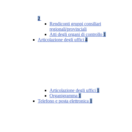
2
Rendiconti gruppi consiliari
regionali/provinciali
Atti degli organi di controllo
1
Articolazione degli uffici
4
Articolazione degli uffici
1
Organigramma
1
Telefono e posta elettronica
1