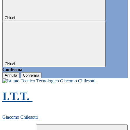
Chiudi
Chiudi
Conferma
Annulla
Conferma
I.T.T.
Giacomo Chilesotti