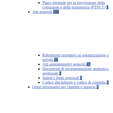
Piano triennale per la prevenzione della
corruzione e della trasparenza (PTPCT)
1
Atti generali
100
Riferimenti normativi su organizzazione e
attività
16
Atti amministrativi generali
47
Documenti di programmazione strategico-
gestionale
2
Statuti e leggi regionali
2
Codice disciplinare e codice di condotta
2
Oneri informativi per cittadini e imprese
2