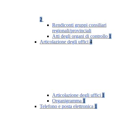
2
Rendiconti gruppi consiliari
regionali/provinciali
Atti degli organi di controllo
1
Articolazione degli uffici
4
Articolazione degli uffici
1
Organigramma
1
Telefono e posta elettronica
1