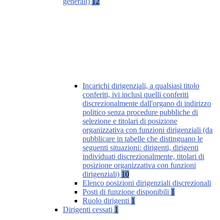
generali)
12
Incarichi dirigenziali, a qualsiasi titolo
conferiti, ivi inclusi quelli conferiti
discrezionalmente dall'organo di indirizzo
politico senza procedure pubbliche di
selezione e titolari di posizione
organizzativa con funzioni dirigenziali (da
pubblicare in tabelle che distinguano le
seguenti situazioni: dirigenti, dirigenti
individuati discrezionalmente, titolari di
posizione organizzativa con funzioni
dirigenziali)
10
Elenco posizioni dirigenziali discrezionali
Posti di funzione disponibili
1
Ruolo dirigenti
1
Dirigenti cessati
1