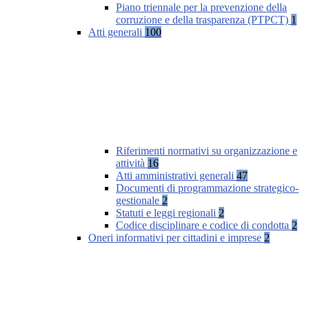
Piano triennale per la prevenzione della
corruzione e della trasparenza (PTPCT)
1
Atti generali
100
Riferimenti normativi su organizzazione e
attività
16
Atti amministrativi generali
47
Documenti di programmazione strategico-
gestionale
2
Statuti e leggi regionali
2
Codice disciplinare e codice di condotta
2
Oneri informativi per cittadini e imprese
2