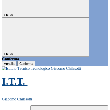
Chiudi
Chiudi
Conferma
Annulla
Conferma
I.T.T.
Giacomo Chilesotti