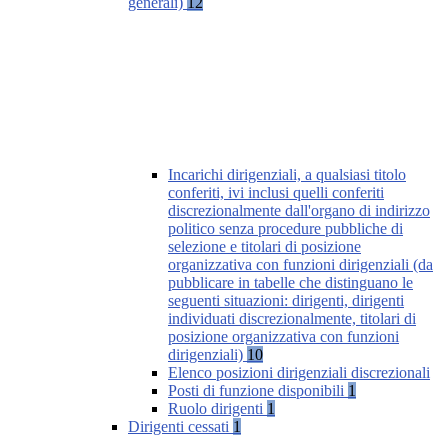
generali)
12
Incarichi dirigenziali, a qualsiasi titolo
conferiti, ivi inclusi quelli conferiti
discrezionalmente dall'organo di indirizzo
politico senza procedure pubbliche di
selezione e titolari di posizione
organizzativa con funzioni dirigenziali (da
pubblicare in tabelle che distinguano le
seguenti situazioni: dirigenti, dirigenti
individuati discrezionalmente, titolari di
posizione organizzativa con funzioni
dirigenziali)
10
Elenco posizioni dirigenziali discrezionali
Posti di funzione disponibili
1
Ruolo dirigenti
1
Dirigenti cessati
1