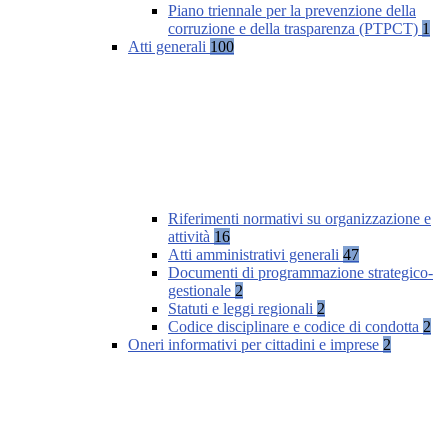
Piano triennale per la prevenzione della
corruzione e della trasparenza (PTPCT)
1
Atti generali
100
Riferimenti normativi su organizzazione e
attività
16
Atti amministrativi generali
47
Documenti di programmazione strategico-
gestionale
2
Statuti e leggi regionali
2
Codice disciplinare e codice di condotta
2
Oneri informativi per cittadini e imprese
2