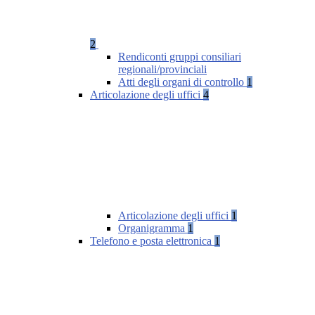
2
Rendiconti gruppi consiliari
regionali/provinciali
Atti degli organi di controllo
1
Articolazione degli uffici
4
Articolazione degli uffici
1
Organigramma
1
Telefono e posta elettronica
1