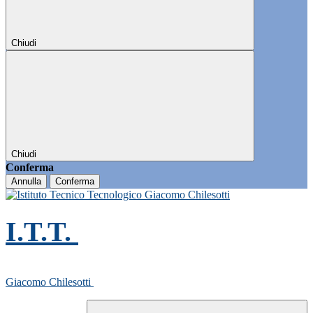
Chiudi
Chiudi
Conferma
Annulla
Conferma
I.T.T.
Giacomo Chilesotti