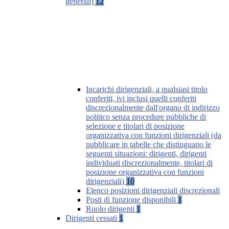
generali)
12
Incarichi dirigenziali, a qualsiasi titolo
conferiti, ivi inclusi quelli conferiti
discrezionalmente dall'organo di indirizzo
politico senza procedure pubbliche di
selezione e titolari di posizione
organizzativa con funzioni dirigenziali (da
pubblicare in tabelle che distinguano le
seguenti situazioni: dirigenti, dirigenti
individuati discrezionalmente, titolari di
posizione organizzativa con funzioni
dirigenziali)
10
Elenco posizioni dirigenziali discrezionali
Posti di funzione disponibili
1
Ruolo dirigenti
1
Dirigenti cessati
1