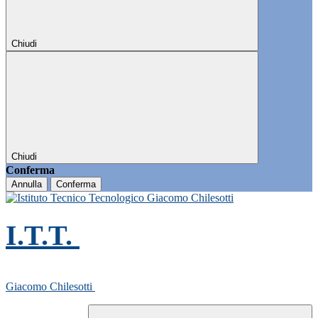
Chiudi
Chiudi
Conferma
Annulla
Conferma
I.T.T.
Giacomo Chilesotti