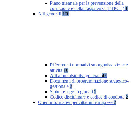
Piano triennale per la prevenzione della
corruzione e della trasparenza (PTPCT)
1
Atti generali
100
Riferimenti normativi su organizzazione e
attività
16
Atti amministrativi generali
47
Documenti di programmazione strategico-
gestionale
2
Statuti e leggi regionali
2
Codice disciplinare e codice di condotta
2
Oneri informativi per cittadini e imprese
2