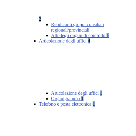
2
Rendiconti gruppi consiliari
regionali/provinciali
Atti degli organi di controllo
1
Articolazione degli uffici
4
Articolazione degli uffici
1
Organigramma
1
Telefono e posta elettronica
1