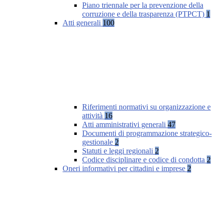
Piano triennale per la prevenzione della
corruzione e della trasparenza (PTPCT)
1
Atti generali
100
Riferimenti normativi su organizzazione e
attività
16
Atti amministrativi generali
47
Documenti di programmazione strategico-
gestionale
2
Statuti e leggi regionali
2
Codice disciplinare e codice di condotta
2
Oneri informativi per cittadini e imprese
2