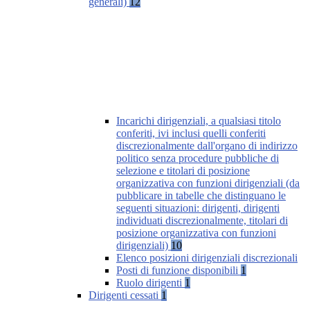
generali)
12
Incarichi dirigenziali, a qualsiasi titolo
conferiti, ivi inclusi quelli conferiti
discrezionalmente dall'organo di indirizzo
politico senza procedure pubbliche di
selezione e titolari di posizione
organizzativa con funzioni dirigenziali (da
pubblicare in tabelle che distinguano le
seguenti situazioni: dirigenti, dirigenti
individuati discrezionalmente, titolari di
posizione organizzativa con funzioni
dirigenziali)
10
Elenco posizioni dirigenziali discrezionali
Posti di funzione disponibili
1
Ruolo dirigenti
1
Dirigenti cessati
1