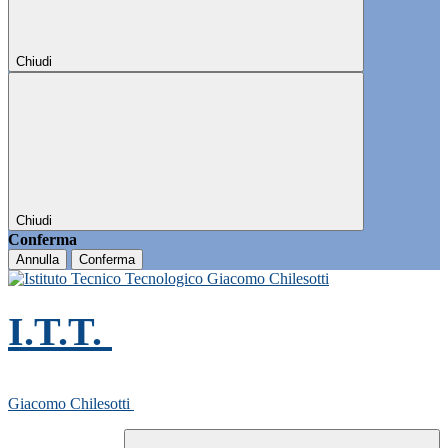
Chiudi
Chiudi
Conferma
Annulla
Conferma
I.T.T.
Giacomo Chilesotti