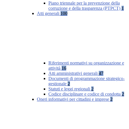
Piano triennale per la prevenzione della
corruzione e della trasparenza (PTPCT)
1
Atti generali
100
Riferimenti normativi su organizzazione e
attività
16
Atti amministrativi generali
47
Documenti di programmazione strategico-
gestionale
2
Statuti e leggi regionali
2
Codice disciplinare e codice di condotta
2
Oneri informativi per cittadini e imprese
2