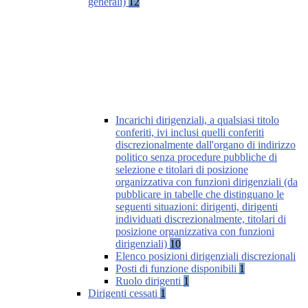
generali)
12
Incarichi dirigenziali, a qualsiasi titolo
conferiti, ivi inclusi quelli conferiti
discrezionalmente dall'organo di indirizzo
politico senza procedure pubbliche di
selezione e titolari di posizione
organizzativa con funzioni dirigenziali (da
pubblicare in tabelle che distinguano le
seguenti situazioni: dirigenti, dirigenti
individuati discrezionalmente, titolari di
posizione organizzativa con funzioni
dirigenziali)
10
Elenco posizioni dirigenziali discrezionali
Posti di funzione disponibili
1
Ruolo dirigenti
1
Dirigenti cessati
1