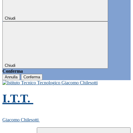
Chiudi
Chiudi
Conferma
Annulla
Conferma
I.T.T.
Giacomo Chilesotti