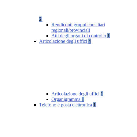
2
Rendiconti gruppi consiliari
regionali/provinciali
Atti degli organi di controllo
1
Articolazione degli uffici
4
Articolazione degli uffici
1
Organigramma
1
Telefono e posta elettronica
1