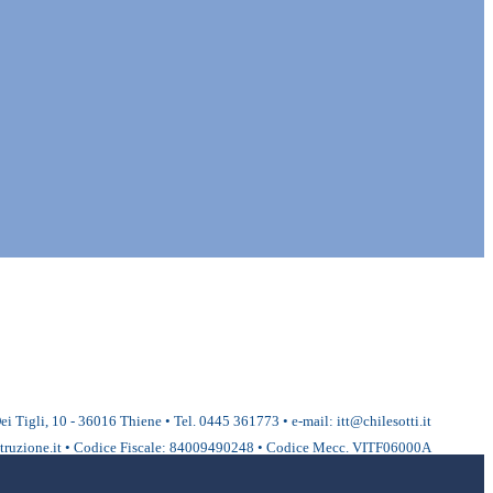
ei Tigli, 10 - 36016 Thiene • Tel. 0445 361773 • e-mail: itt@chilesotti.it
ruzione.it • Codice Fiscale: 84009490248 • Codice Mecc. VITF06000A