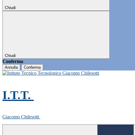
Chiudi
Chiudi
Conferma
Annulla
Conferma
I.T.T.
Giacomo Chilesotti