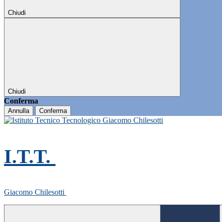
Chiudi
Chiudi
Conferma
Annulla
Conferma
I.T.T.
Giacomo Chilesotti