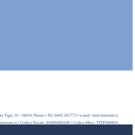
ei Tigli, 10 - 36016 Thiene • Tel. 0445 361773 • e-mail: itt@chilesotti.it
ruzione.it • Codice Fiscale: 84009490248 • Codice Mecc. VITF06000A