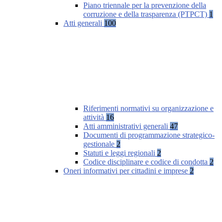
Piano triennale per la prevenzione della
corruzione e della trasparenza (PTPCT)
1
Atti generali
100
Riferimenti normativi su organizzazione e
attività
16
Atti amministrativi generali
47
Documenti di programmazione strategico-
gestionale
2
Statuti e leggi regionali
2
Codice disciplinare e codice di condotta
2
Oneri informativi per cittadini e imprese
2