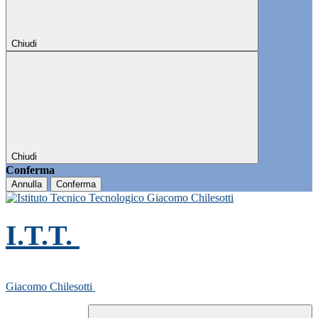
Chiudi
Chiudi
Conferma
Annulla
Conferma
I.T.T.
Giacomo Chilesotti