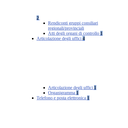
2
Rendiconti gruppi consiliari
regionali/provinciali
Atti degli organi di controllo
1
Articolazione degli uffici
4
Articolazione degli uffici
1
Organigramma
1
Telefono e posta elettronica
1