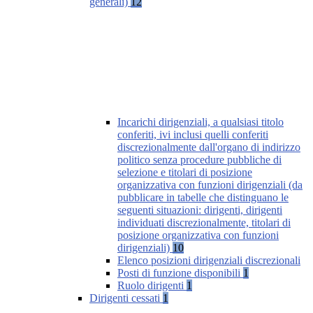
generali)
12
Incarichi dirigenziali, a qualsiasi titolo
conferiti, ivi inclusi quelli conferiti
discrezionalmente dall'organo di indirizzo
politico senza procedure pubbliche di
selezione e titolari di posizione
organizzativa con funzioni dirigenziali (da
pubblicare in tabelle che distinguano le
seguenti situazioni: dirigenti, dirigenti
individuati discrezionalmente, titolari di
posizione organizzativa con funzioni
dirigenziali)
10
Elenco posizioni dirigenziali discrezionali
Posti di funzione disponibili
1
Ruolo dirigenti
1
Dirigenti cessati
1