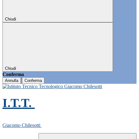
Chiudi
Chiudi
Conferma
Annulla
Conferma
I.T.T.
Giacomo Chilesotti