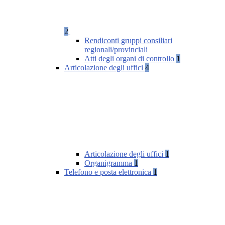
2
Rendiconti gruppi consiliari
regionali/provinciali
Atti degli organi di controllo
1
Articolazione degli uffici
4
Articolazione degli uffici
1
Organigramma
1
Telefono e posta elettronica
1