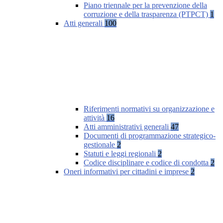
Piano triennale per la prevenzione della
corruzione e della trasparenza (PTPCT)
1
Atti generali
100
Riferimenti normativi su organizzazione e
attività
16
Atti amministrativi generali
47
Documenti di programmazione strategico-
gestionale
2
Statuti e leggi regionali
2
Codice disciplinare e codice di condotta
2
Oneri informativi per cittadini e imprese
2