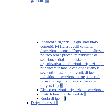
generali)
12
Incarichi dirigenziali, a qualsiasi titolo
conferiti, ivi inclusi quelli conferiti
discrezionalmente dall'organo di indirizzo
politico senza procedure pubbliche di
selezione e titolari di posizione
organizzativa con funzioni dirigenziali (da
pubblicare in tabelle che distinguano le
seguenti situazioni: dirigenti, dirigenti
individuati discrezionalmente, titolari di
posizione organizzativa con funzioni
dirigenziali)
10
Elenco posizioni dirigenziali discrezionali
Posti di funzione disponibili
1
Ruolo dirigenti
1
Dirigenti cessati
1