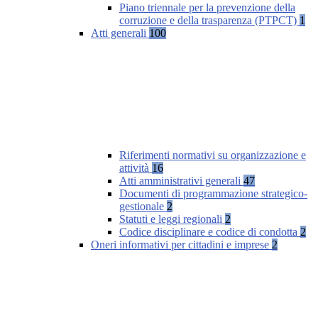
Piano triennale per la prevenzione della
corruzione e della trasparenza (PTPCT)
1
Atti generali
100
Riferimenti normativi su organizzazione e
attività
16
Atti amministrativi generali
47
Documenti di programmazione strategico-
gestionale
2
Statuti e leggi regionali
2
Codice disciplinare e codice di condotta
2
Oneri informativi per cittadini e imprese
2