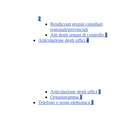
2
Rendiconti gruppi consiliari
regionali/provinciali
Atti degli organi di controllo
1
Articolazione degli uffici
4
Articolazione degli uffici
1
Organigramma
1
Telefono e posta elettronica
1