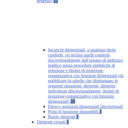
generali)
12
Incarichi dirigenziali, a qualsiasi titolo
conferiti, ivi inclusi quelli conferiti
discrezionalmente dall'organo di indirizzo
politico senza procedure pubbliche di
selezione e titolari di posizione
organizzativa con funzioni dirigenziali (da
pubblicare in tabelle che distinguano le
seguenti situazioni: dirigenti, dirigenti
individuati discrezionalmente, titolari di
posizione organizzativa con funzioni
dirigenziali)
10
Elenco posizioni dirigenziali discrezionali
Posti di funzione disponibili
1
Ruolo dirigenti
1
Dirigenti cessati
1