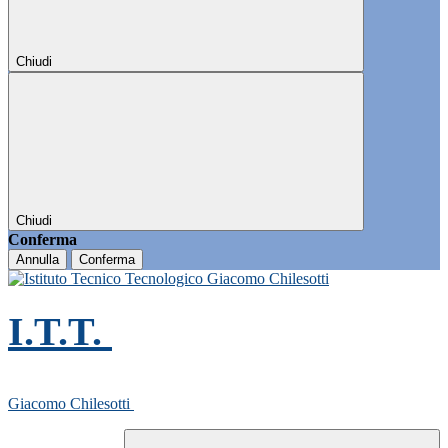
Chiudi
Chiudi
Conferma
Annulla
Conferma
I.T.T.
Giacomo Chilesotti