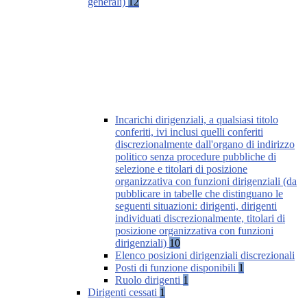
generali)
12
Incarichi dirigenziali, a qualsiasi titolo
conferiti, ivi inclusi quelli conferiti
discrezionalmente dall'organo di indirizzo
politico senza procedure pubbliche di
selezione e titolari di posizione
organizzativa con funzioni dirigenziali (da
pubblicare in tabelle che distinguano le
seguenti situazioni: dirigenti, dirigenti
individuati discrezionalmente, titolari di
posizione organizzativa con funzioni
dirigenziali)
10
Elenco posizioni dirigenziali discrezionali
Posti di funzione disponibili
1
Ruolo dirigenti
1
Dirigenti cessati
1