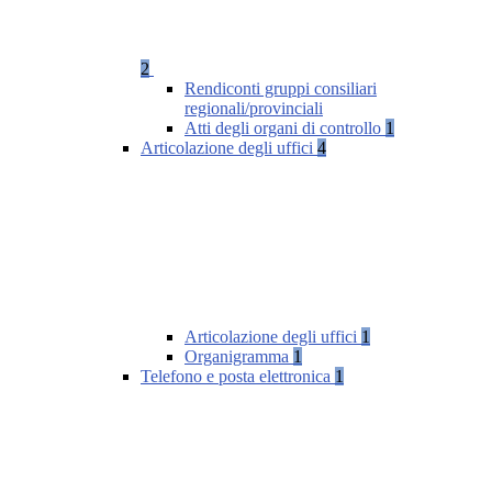
2
Rendiconti gruppi consiliari
regionali/provinciali
Atti degli organi di controllo
1
Articolazione degli uffici
4
Articolazione degli uffici
1
Organigramma
1
Telefono e posta elettronica
1