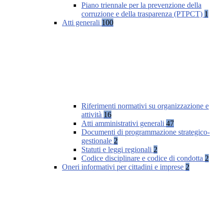
Piano triennale per la prevenzione della
corruzione e della trasparenza (PTPCT)
1
Atti generali
100
Riferimenti normativi su organizzazione e
attività
16
Atti amministrativi generali
47
Documenti di programmazione strategico-
gestionale
2
Statuti e leggi regionali
2
Codice disciplinare e codice di condotta
2
Oneri informativi per cittadini e imprese
2