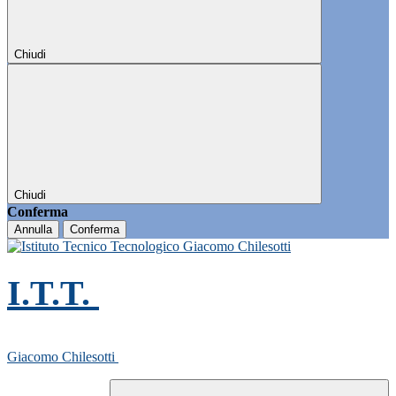
Chiudi
Chiudi
Conferma
Annulla
Conferma
I.T.T.
Giacomo Chilesotti