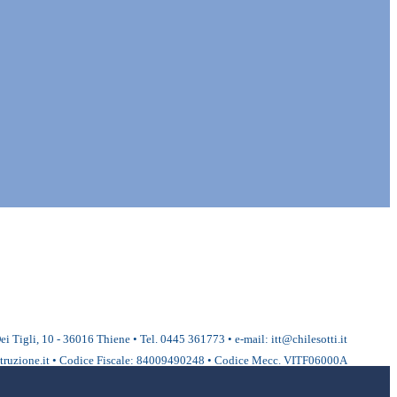
ei Tigli, 10 - 36016 Thiene • Tel. 0445 361773 • e-mail: itt@chilesotti.it
ruzione.it • Codice Fiscale: 84009490248 • Codice Mecc. VITF06000A