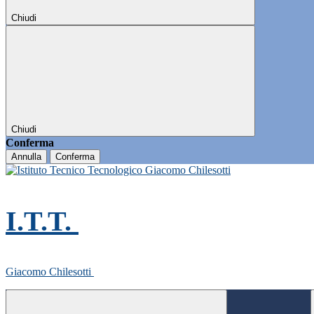
Chiudi
Chiudi
Conferma
Annulla
Conferma
I.T.T.
Giacomo Chilesotti