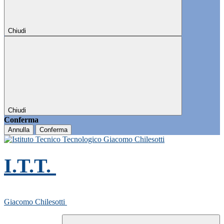
Chiudi
Chiudi
Conferma
Annulla
Conferma
I.T.T.
Giacomo Chilesotti