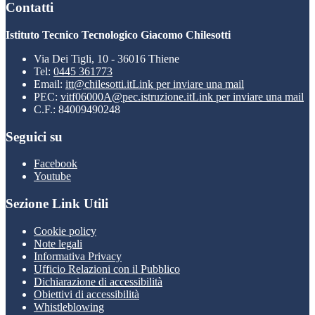
Contatti
Istituto Tecnico Tecnologico Giacomo Chilesotti
Via Dei Tigli, 10 - 36016 Thiene
Tel:
0445 361773
Email:
itt@chilesotti.it
Link per inviare una mail
PEC:
vitf06000A@pec.istruzione.it
Link per inviare una mail
C.F.: 84009490248
Seguici su
Facebook
Youtube
Sezione Link Utili
Cookie policy
Note legali
Informativa Privacy
Ufficio Relazioni con il Pubblico
Dichiarazione di accessibilità
Obiettivi di accessibilità
Whistleblowing