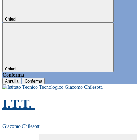
Chiudi
Chiudi
Conferma
Annulla
Conferma
I.T.T.
Giacomo Chilesotti