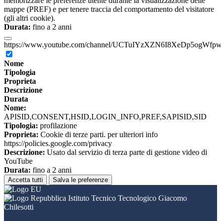
memorizzare le preferenze utente durante la visualizzazione delle
mappe (PREF) e per tenere traccia del comportamento del visitatore
(gli altri cookie).
Durata:
fino a 2 anni
https://www.youtube.com/channel/UCTuIYzXZN6I8XeDp5ogWfp
Nome
Tipologia
Proprieta
Descrizione
Durata
Nome:
APISID,CONSENT,HSID,LOGIN_INFO,PREF,SAPISID,SID
Tipologia:
profilazione
Proprieta:
Cookie di terze parti. per ulteriori info
https://policies.google.com/privacy
Descrizione:
Usato dal servizio di terza parte di gestione video di
YouTube
Durata:
fino a 2 anni
Accetta tutti
Salva le preferenze
Istituto Tecnico Tecnologico Giacomo
Chilesotti