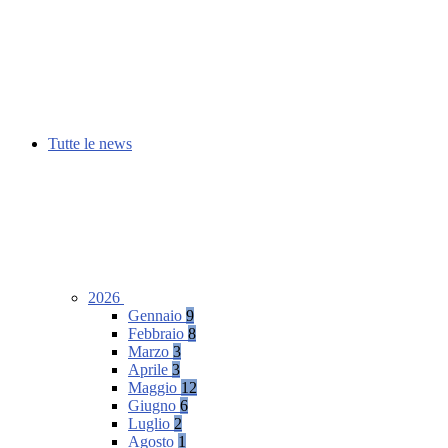
Tutte le news
2026
Gennaio
9
Febbraio
8
Marzo
3
Aprile
3
Maggio
12
Giugno
6
Luglio
2
Agosto
1