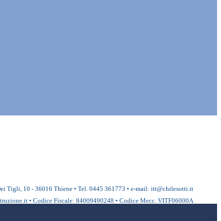
ei Tigli, 10 - 36016 Thiene • Tel. 0445 361773 • e-mail: itt@chilesotti.it
ruzione.it • Codice Fiscale: 84009490248 • Codice Mecc. VITF06000A