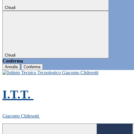
Chiudi
Chiudi
Conferma
Annulla
Conferma
I.T.T.
Giacomo Chilesotti