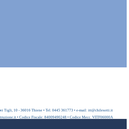
ei Tigli, 10 - 36016 Thiene • Tel. 0445 361773 • e-mail: itt@chilesotti.it
ruzione.it • Codice Fiscale: 84009490248 • Codice Mecc. VITF06000A