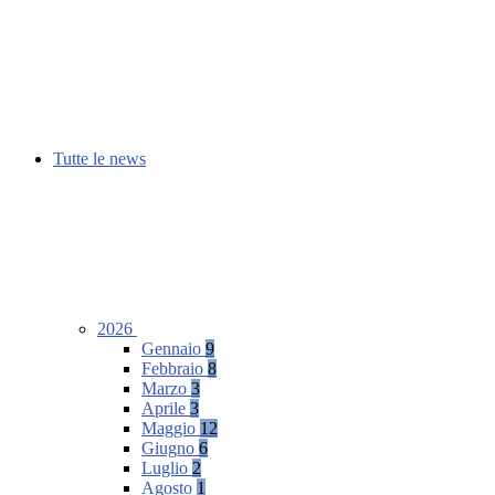
Tutte le news
2026
Gennaio
9
Febbraio
8
Marzo
3
Aprile
3
Maggio
12
Giugno
6
Luglio
2
Agosto
1