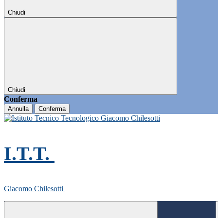
Chiudi
Chiudi
Conferma
Annulla
Conferma
I.T.T.
Giacomo Chilesotti