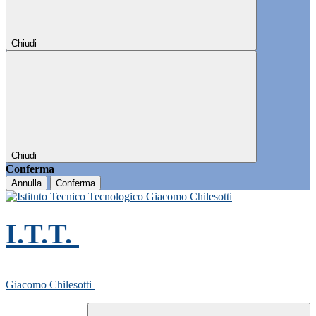
Chiudi
Chiudi
Conferma
Annulla
Conferma
I.T.T.
Giacomo Chilesotti