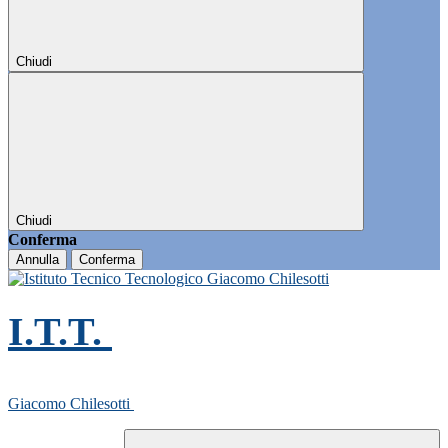
Chiudi
Chiudi
Conferma
Annulla
Conferma
I.T.T.
Giacomo Chilesotti