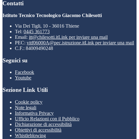
Contatti
Istituto Tecnico Tecnologico Giacomo Chilesotti
Via Dei Tigli, 10 - 36016 Thiene
Tel:
0445 361773
Email:
itt@chilesotti.it
Link per inviare una mail
PEC:
vitf06000A@pec.istruzione.it
Link per inviare una mail
C.F.: 84009490248
Seguici su
Facebook
Youtube
Sezione Link Utili
Cookie policy
Note legali
Informativa Privacy
Ufficio Relazioni con il Pubblico
Dichiarazione di accessibilità
Obiettivi di accessibilità
Whistleblowing