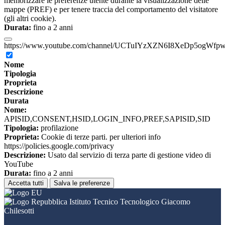
memorizzare le preferenze utente durante la visualizzazione delle
mappe (PREF) e per tenere traccia del comportamento del visitatore
(gli altri cookie).
Durata:
fino a 2 anni
https://www.youtube.com/channel/UCTuIYzXZN6I8XeDp5ogWfp
Nome
Tipologia
Proprieta
Descrizione
Durata
Nome:
APISID,CONSENT,HSID,LOGIN_INFO,PREF,SAPISID,SID
Tipologia:
profilazione
Proprieta:
Cookie di terze parti. per ulteriori info
https://policies.google.com/privacy
Descrizione:
Usato dal servizio di terza parte di gestione video di
YouTube
Durata:
fino a 2 anni
Accetta tutti
Salva le preferenze
Istituto Tecnico Tecnologico Giacomo
Chilesotti