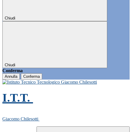
Chiudi
Chiudi
Conferma
Annulla
Conferma
I.T.T.
Giacomo Chilesotti