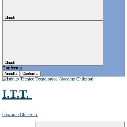
Chiudi
Chiudi
Conferma
Annulla
Conferma
I.T.T.
Giacomo Chilesotti