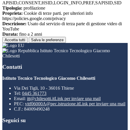
APISID,CONSENT,HSID,LOGIN_INFO,PREF,SAPISID,SID
Tipologia:
profilazione
Proprieta:
Cookie di terze parti. per ulteriori info
https://policies.google.com/privacy
Descrizione:
Usato dal servizio di terza parte di gestione video di
YouTube
Durata:
fino a 2 anni
Accetta tutti
Salva le preferenze
Istituto Tecnico Tecnologico Giacomo
Chilesotti
Contatti
Istituto Tecnico Tecnologico Giacomo Chilesotti
Via Dei Tigli, 10 - 36016 Thiene
Tel:
0445 361773
Email:
itt@chilesotti.it
Link per inviare una mail
PEC:
vitf06000A@pec.istruzione.it
Link per inviare una mail
C.F.: 84009490248
Seguici su