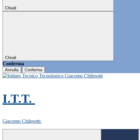
Chiudi
Chiudi
Conferma
Annulla
Conferma
I.T.T.
Giacomo Chilesotti