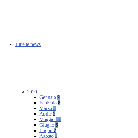
Tutte le news
2026
Gennaio
9
Febbraio
8
Marzo
3
Aprile
3
Maggio
12
Giugno
6
Luglio
2
Agosto
1