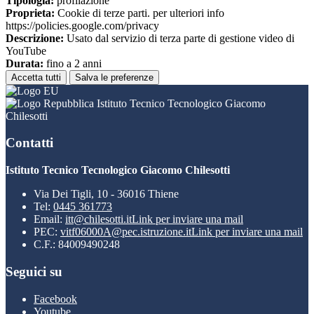
Tipologia:
profilazione
Proprieta:
Cookie di terze parti. per ulteriori info
https://policies.google.com/privacy
Descrizione:
Usato dal servizio di terza parte di gestione video di
YouTube
Durata:
fino a 2 anni
Accetta tutti
Salva le preferenze
Istituto Tecnico Tecnologico Giacomo
Chilesotti
Contatti
Istituto Tecnico Tecnologico Giacomo Chilesotti
Via Dei Tigli, 10 - 36016 Thiene
Tel:
0445 361773
Email:
itt@chilesotti.it
Link per inviare una mail
PEC:
vitf06000A@pec.istruzione.it
Link per inviare una mail
C.F.: 84009490248
Seguici su
Facebook
Youtube