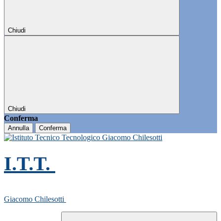
Chiudi
Chiudi
Conferma
Annulla
Conferma
I.T.T.
Giacomo Chilesotti