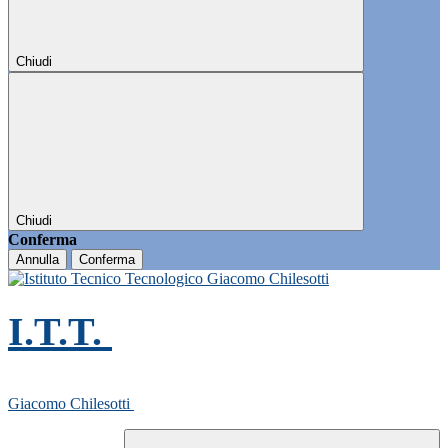
Chiudi
Chiudi
Conferma
Annulla
Conferma
I.T.T.
Giacomo Chilesotti