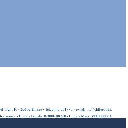
ei Tigli, 10 - 36016 Thiene • Tel. 0445 361773 • e-mail: itt@chilesotti.it
ruzione.it • Codice Fiscale: 84009490248 • Codice Mecc. VITF06000A