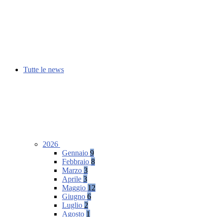
Tutte le news
2026
Gennaio
9
Febbraio
8
Marzo
3
Aprile
3
Maggio
12
Giugno
6
Luglio
2
Agosto
1