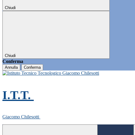
Chiudi
Chiudi
Conferma
Annulla
Conferma
I.T.T.
Giacomo Chilesotti