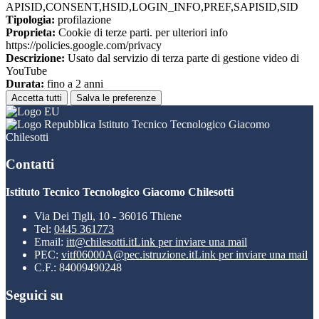
APISID,CONSENT,HSID,LOGIN_INFO,PREF,SAPISID,SID
Tipologia:
profilazione
Proprieta:
Cookie di terze parti. per ulteriori info
https://policies.google.com/privacy
Descrizione:
Usato dal servizio di terza parte di gestione video di
YouTube
Durata:
fino a 2 anni
Accetta tutti
Salva le preferenze
Istituto Tecnico Tecnologico Giacomo
Chilesotti
Contatti
Istituto Tecnico Tecnologico Giacomo Chilesotti
Via Dei Tigli, 10 - 36016 Thiene
Tel:
0445 361773
Email:
itt@chilesotti.it
Link per inviare una mail
PEC:
vitf06000A@pec.istruzione.it
Link per inviare una mail
C.F.: 84009490248
Seguici su