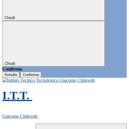
Chiudi
Chiudi
Conferma
Annulla
Conferma
I.T.T.
Giacomo Chilesotti